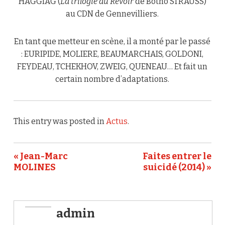
HAGGIAG (
La trilogie du Revoir
de Botho STRAUSS)
au CDN de Gennevilliers.
En tant que metteur en scène, il a monté par le passé
: EURIPIDE, MOLIERE, BEAUMARCHAIS, GOLDONI,
FEYDEAU, TCHEKHOV, ZWEIG, QUENEAU… Et fait un
certain nombre d’adaptations.
This entry was posted in
Actus
.
« Jean-Marc
Faites entrer le
MOLINES
suicidé (2014) »
admin