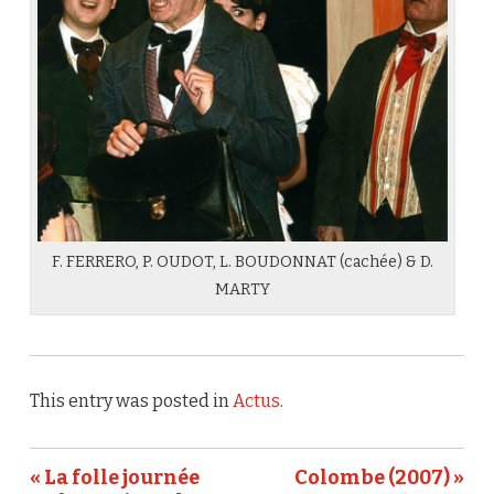
F. FERRERO, P. OUDOT, L. BOUDONNAT (cachée) & D.
MARTY
This entry was posted in
Actus
.
« La folle journée
Colombe (2007) »